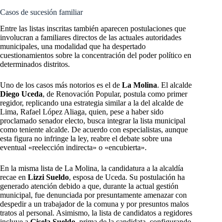
Casos de sucesión familiar
Entre las listas inscritas también aparecen postulaciones que
involucran a familiares directos de las actuales autoridades
municipales, una modalidad que ha despertado
cuestionamientos sobre la concentración del poder político en
determinados distritos.
Uno de los casos más notorios es el de
La Molina
. El alcalde
Diego Uceda
, de Renovación Popular, postula como primer
regidor, replicando una estrategia similar a la del alcalde de
Lima, Rafael López Aliaga, quien, pese a haber sido
proclamado senador electo, busca integrar la lista municipal
como teniente alcalde. De acuerdo con especialistas, aunque
esta figura no infringe la ley, reabre el debate sobre una
eventual «reelección indirecta» o «encubierta».
En la misma lista de La Molina, la candidatura a la alcaldía
recae en
Lizzi Sueldo
, esposa de Uceda. Su postulación ha
generado atención debido a que, durante la actual gestión
municipal, fue denunciada por presuntamente amenazar con
despedir a un trabajador de la comuna y por presuntos malos
tratos al personal. Asimismo, la lista de candidatos a regidores
incluye a
Gisela Sueldo
, prima de la candidata, configurando