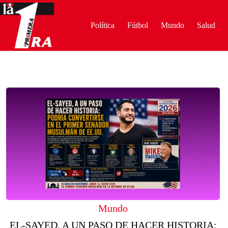
Saltar
al
contenido
Política
Fútbol
Mundo
Salud
Mundo
EL-SAYED, A UN PASO DE HACER HISTORIA: