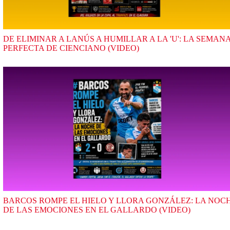
DE ELIMINAR A LANÚS A HUMILLAR A LA 'U': LA SEMAN
PERFECTA DE CIENCIANO (VIDEO)
BARCOS ROMPE EL HIELO Y LLORA GONZÁLEZ: LA NOC
DE LAS EMOCIONES EN EL GALLARDO (VIDEO)