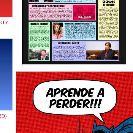
O Y
EO)