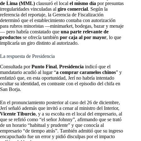
de Lima (MML)
clausuró el local
el mismo día
por presuntas
irregularidades vinculadas al
giro comercial
. Según la
referencia del reportaje, la Gerencia de Fiscalización
determinó que el establecimiento contaba con autorización
para rubros minoristas —minimarket, bodegas, bazar y menaje
— pero habría constatado que
una parte relevante de
productos
se ofrecía también
por caja al por mayor
, lo que
implicaría un giro distinto al autorizado.
La respuesta de Presidencia
Consultada por
Punto Final
,
Presidencia
indicó que el
mandatario acudió al lugar “
a comprar caramelos chinos
” y
enfatizó que, en esta oportunidad, Jerí no habría intentado
ocultar su identidad, en contraste con el episodio del chifa en
San Borja.
En el pronunciamiento posterior al caso del 26 de diciembre,
Jerí señaló además que invitó a cenar al ministro del Interior,
Vicente Tiburcio
, y a su escolta en el local del empresario, al
que se refirió como “el señor Johnny”, afirmando que se trató
de un horario “habitual y prudente” y que conocía al
empresario “de tiempo atrás”. También admitió que su ingreso
encapuchado fue un error y pidió disculpas por el impacto