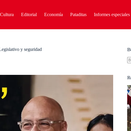
Cultura
Editorial
Economía
Pataditas
Informes especiales
Legislativo y seguridad
B
S
re
R