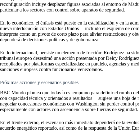
reconfiguración incluye desplazar figuras asociadas al entorno de Madur
particular a los sectores con control sobre aparatos de seguridad.
En lo económico, el énfasis está puesto en la estabilización y en la admi
nueva interlocución con Estados Unidos —incluido el esquema de co
interpreta como un pivote de corto plazo para aliviar restricciones y obt
dependerá de decisiones políticas y de gobernanza.
En lo internacional, persiste un elemento de fricción: Rodríguez ha sid
tribunal europeo desestimó una acción presentada por Delcy Rodríguez c
recopilados por plataformas especializadas; en paralelo, agencias y m
sanciones europeas contra funcionarios venezolanos.
Próximas acciones y escenarios posibles
BBC Mundo plantea que todavía es temprano para definir el rumbo del 
con capacidad técnica y orientados a resultados— sugiere una hoja de ru
negociar concesiones económicas con Washington sin perder control polí
especialmente con actores con ascendencia sobre fuerzas de seguridad.
En el frente externo, el escenario más inmediato dependerá de la evoluc
acuerdo energético reportado, así como de la respuesta de la Unión Eu