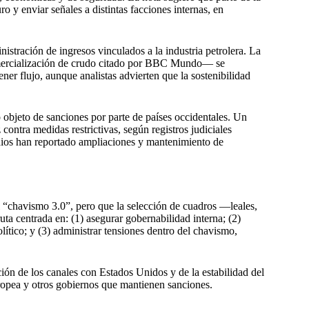
o y enviar señales a distintas facciones internas, en
nistración de ingresos vinculados a la industria petrolera. La
mercialización de crudo citado por BBC Mundo— se
ener flujo, aunque analistas advierten que la sostenibilidad
o objeto de sanciones por parte de países occidentales. Un
ontra medidas restrictivas, según registros judiciales
edios han reportado ampliaciones y mantenimiento de
“chavismo 3.0”, pero que la selección de cuadros —leales,
ta centrada en: (1) asegurar gobernabilidad interna; (2)
tico; y (3) administrar tensiones dentro del chavismo,
ión de los canales con Estados Unidos y de la estabilidad del
ropea y otros gobiernos que mantienen sanciones.