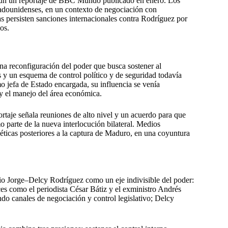
gún un reportaje de BBC Mundo publicado en enero. Los
tadounidenses, en un contexto de negociación con
 persisten sanciones internacionales contra Rodríguez por
os.
a reconfiguración del poder que busca sostener al
 y un esquema de control político y de seguridad todavía
o jefa de Estado encargada, su influencia se venía
 y el manejo del área económica.
ortaje señala reuniones de alto nivel y un acuerdo para que
 parte de la nueva interlocución bilateral. Medios
éticas posteriores a la captura de Maduro, en una coyuntura
io Jorge–Delcy Rodríguez como un eje indivisible del poder:
voces como el periodista César Bátiz y el exministro Andrés
ndo canales de negociación y control legislativo; Delcy