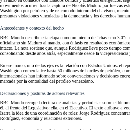
y avanzó en contactos con Estados Unidos y acuerdos energéticos, se
movimientos ocurren tras la captura de Nicolás Maduro por fuerzas es
Washington por petróleo y de reacomodo interno del chavismo, mientras
presuntas violaciones vinculadas a la democracia y los derechos human
Antecedentes y contexto del hecho
BBC Mundo describe esta etapa como un intento de “chavismo 3.0”: un
oficialismo sin Maduro al mando, con énfasis en resultados económicos
intacto. La nota sostiene que, aunque Rodríguez lleve poco tiempo com
consolidando desde años atrás, especialmente desde la vicepresidencia
En ese marco, uno de los ejes es la relación con Estados Unidos: el rep
Washington comercialice hasta 50 millones de barriles de petróleo, como
internacionales han informado sobre conversaciones y decisiones energ
marcada por la centralidad del petróleo venezolano.
Declaraciones y posturas de actores relevantes
BBC Mundo recoge la lectura de analistas y periodistas sobre el binom
él, al frente del Legislativo; ella, en el Ejecutivo. El texto atribuye a 
Izarra la idea de una coordinación de roles: Jorge Rodríguez concentra
Rodríguez, economía y relaciones exteriores.