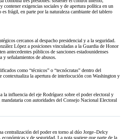
gia combina tres presiones: sostener el control interno,
ntener exigencias sociales y de apertura política en un
es frágil, en parte por la naturaleza cambiante del tablero
tégicos cercanos al despacho presidencial y a la seguridad.
nzález López a posiciones vinculadas a la Guardia de Honor
isten antecedentes públicos de sanciones estadounidenses
ia y señalamientos de abusos.
lificados como “técnicos” o “tecnócratas” dentro del
 se contextualiza la apertura de interlocución con Washington y
a la influencia del eje Rodríguez sobre el poder electoral y
a mandataria con autoridades del Consejo Nacional Electoral
a centralización del poder en torno al dúo Jorge–Delcy
, económicas y de seguridad. La nota sugiere que parte de la