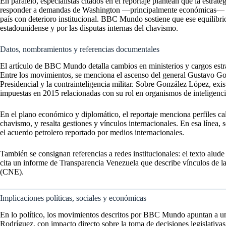
En paralelo, especialistas citados en el reportaje plantean que la estrate
responder a demandas de Washington —principalmente económicas— y co
país con deterioro institucional. BBC Mundo sostiene que ese equilibrio 
estadounidense y por las disputas internas del chavismo.
Datos, nombramientos y referencias documentales
El artículo de BBC Mundo detalla cambios en ministerios y cargos estra
Entre los movimientos, se menciona el ascenso del general Gustavo Go
Presidencial y la contrainteligencia militar. Sobre González López, ex
impuestas en 2015 relacionadas con su rol en organismos de inteligenc
En el plano económico y diplomático, el reportaje menciona perfiles ca
chavismo, y resalta gestiones y vínculos internacionales. En esa línea,
el acuerdo petrolero reportado por medios internacionales.
También se consignan referencias a redes institucionales: el texto alude 
cita un informe de Transparencia Venezuela que describe vínculos de l
(CNE).
Implicaciones políticas, sociales y económicas
En lo político, los movimientos descritos por BBC Mundo apuntan a un
Rodríguez, con impacto directo sobre la toma de decisiones legislativas