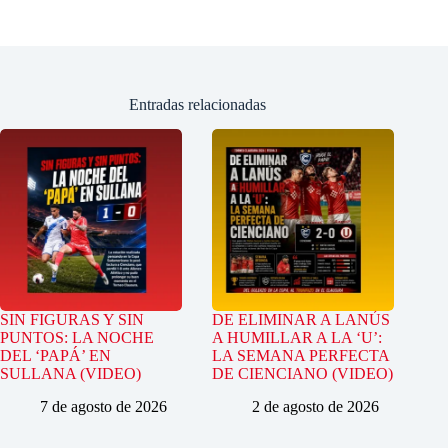
Entradas relacionadas
SIN FIGURAS Y SIN
DE ELIMINAR A LANÚS
PUNTOS: LA NOCHE
A HUMILLAR A LA ‘U’:
DEL ‘PAPÁ’ EN
LA SEMANA PERFECTA
SULLANA (VIDEO)
DE CIENCIANO (VIDEO)
7 de agosto de 2026
2 de agosto de 2026