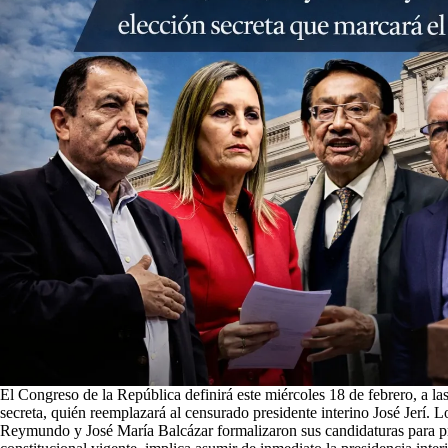
El Congreso de la República definirá este miércoles 18 de febrero, a la
secreta, quién reemplazará al censurado presidente interino José Jerí
Reymundo y José María Balcázar formalizaron sus candidaturas para pr