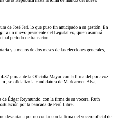
erina de la República hasta la toma de mando del nuevo
ra de José Jerí, lo que puso fin anticipado a su gestión. En
gir a un nuevo presidente del Legislativo, quien asumirá
ctual periodo de transición.
ntaria y a menos de dos meses de las elecciones generales,
 4:37 p.m. ante la Oficialía Mayor con la firma del portavoz
m., se oficializó la candidatura de Maricarmen Alva,
ra de Édgar Reymundo, con la firma de su vocera, Ruth
ostulación por la bancada de Perú Libre.
ue descartada por no contar con la firma del vocero oficial de