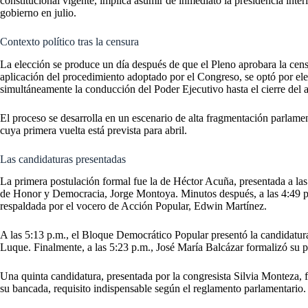
constitucional vigente, implica asumir de inmediato la presidencia int
gobierno en julio.
Contexto político tras la censura
La elección se produce un día después de que el Pleno aprobara la censu
aplicación del procedimiento adoptado por el Congreso, se optó por ele
simultáneamente la conducción del Poder Ejecutivo hasta el cierre del a
El proceso se desarrolla en un escenario de alta fragmentación parlame
cuya primera vuelta está prevista para abril.
Las candidaturas presentadas
La primera postulación formal fue la de Héctor Acuña, presentada a las
de Honor y Democracia, Jorge Montoya. Minutos después, a las 4:49 p.
respaldada por el vocero de Acción Popular, Edwin Martínez.
A las 5:13 p.m., el Bloque Democrático Popular presentó la candidatu
Luque. Finalmente, a las 5:23 p.m., José María Balcázar formalizó su p
Una quinta candidatura, presentada por la congresista Silvia Monteza, f
su bancada, requisito indispensable según el reglamento parlamentario.