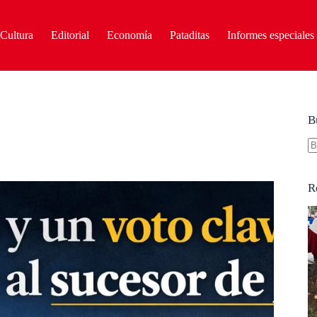
Cultura
Editorial
Economía
Pataditas
Informes especiales
B
S
re
R