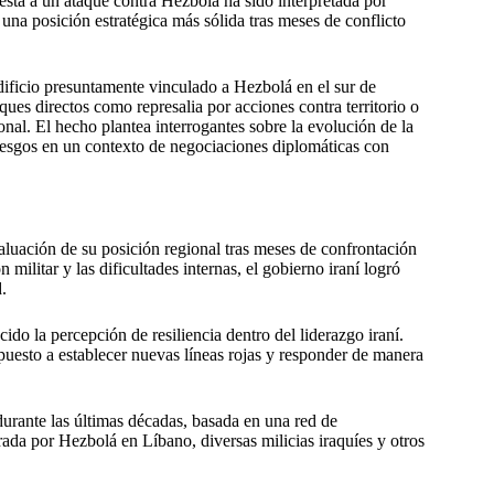
uesta a un ataque contra Hezbolá ha sido interpretada por
una posición estratégica más sólida tras meses de conflicto
dificio presuntamente vinculado a Hezbolá en el sur de
aques directos como represalia por acciones contra territorio o
ional. El hecho plantea interrogantes sobre la evolución de la
riesgos en un contexto de negociaciones diplomáticas con
aluación de su posición regional tras meses de confrontación
militar y las dificultades internas, el gobierno iraní logró
.
ido la percepción de resiliencia dentro del liderazgo iraní.
puesto a establecer nuevas líneas rojas y responder de manera
durante las últimas décadas, basada en una red de
rada por Hezbolá en Líbano, diversas milicias iraquíes y otros