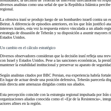
hostilidades, la decisión de Teherán de intervenir directamente en resp
diversos analistas como una señal de que la República Islámica percibe 
regional.
La ofensiva iraní se produjo luego de un bombardeo israelí contra un e
Beirut. A diferencia de episodios anteriores, en los que Irán justificó at
intereses iraníes, esta vez la respuesta estuvo vinculada a un aliado reg
estrategia de disuasión de Teherán y su disposición a asumir mayores 
Estados Unidos.
Un cambio en el cálculo estratégico
Diversos observadores consideran que la decisión iraní refleja una reev
con Israel y Estados Unidos. Pese a las sanciones económicas, la presión 
mantener la estabilidad institucional y preservar su aparato de seguridad
Según analistas citados por BBC Persian, esa experiencia habría fortalec
En lugar de actuar desde una posición defensiva, Teherán parecería dis
más directa ante amenazas dirigidas contra sus aliados.
Esta percepción coincide con la estrategia regional impulsada por Irán 
organizaciones aliadas conocida como el «Eje de la Resistencia», integ
actores afines en la región.