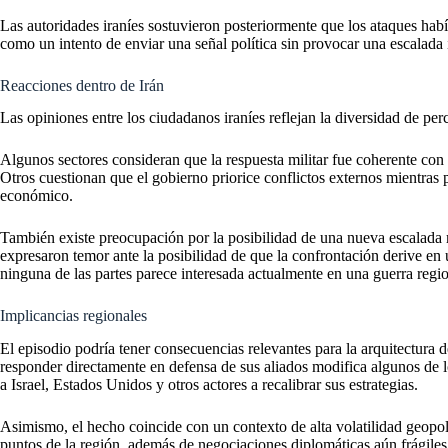
Las autoridades iraníes sostuvieron posteriormente que los ataques hab
como un intento de enviar una señal política sin provocar una escalada 
Reacciones dentro de Irán
Las opiniones entre los ciudadanos iraníes reflejan la diversidad de per
Algunos sectores consideran que la respuesta militar fue coherente con 
Otros cuestionan que el gobierno priorice conflictos externos mientras p
económico.
También existe preocupación por la posibilidad de una nueva escalada
expresaron temor ante la posibilidad de que la confrontación derive en
ninguna de las partes parece interesada actualmente en una guerra regio
Implicancias regionales
El episodio podría tener consecuencias relevantes para la arquitectura 
responder directamente en defensa de sus aliados modifica algunos de lo
a Israel, Estados Unidos y otros actores a recalibrar sus estrategias.
Asimismo, el hecho coincide con un contexto de alta volatilidad geopol
puntos de la región, además de negociaciones diplomáticas aún frágile