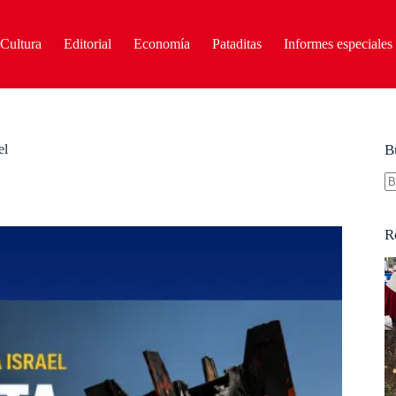
Cultura
Editorial
Economía
Pataditas
Informes especiales
el
B
S
re
R