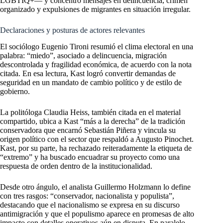
LGBTIQ+— y concentró mensajes en delincuencia, crimen
organizado y expulsiones de migrantes en situación irregular.
Declaraciones y posturas de actores relevantes
El sociólogo Eugenio Tironi resumió el clima electoral en una
palabra: “miedo”, asociado a delincuencia, migración
descontrolada y fragilidad económica, de acuerdo con la nota
citada. En esa lectura, Kast logró convertir demandas de
seguridad en un mandato de cambio político y de estilo de
gobierno.
La politóloga Claudia Heiss, también citada en el material
compartido, ubica a Kast “más a la derecha” de la tradición
conservadora que encarnó Sebastián Piñera y vincula su
origen político con el sector que respaldó a Augusto Pinochet.
Kast, por su parte, ha rechazado reiteradamente la etiqueta de
“extremo” y ha buscado encuadrar su proyecto como una
respuesta de orden dentro de la institucionalidad.
Desde otro ángulo, el analista Guillermo Holzmann lo define
con tres rasgos: “conservador, nacionalista y populista”,
destacando que el nacionalismo se expresa en su discurso
antimigración y que el populismo aparece en promesas de alto
impacto con detalles operativos aún en disputa. En paralelo,