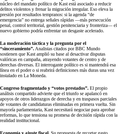
núcleo del mandato político de Kast está asociado a reducir
delitos violentos y frenar la migración irregular. Eso eleva la
presión por resultados tempranos: si la agenda “de
emergencia” no entrega señales rápidas —más persecución
penal, control territorial, gestión penitenciaria y fronteriza— el
nuevo gobierno podría enfrentar un desgaste acelerado.
La moderación táctica y la pregunta por el
“sinceramiento”.
Analistas citados por BBC Mundo
sostienen que Kast amplió su base al desactivar disputas
valóricas en campaña, atrayendo votantes de centro y de
derechas diversas. El interrogante político es si mantendrá esa
línea en el poder o si reabrirá definiciones más duras una vez
instalado en La Moneda.
Congreso fragmentado y “votos prestados”.
El propio
análisis compartido advierte que el triunfo se apalancó en
apoyos de otros liderazgos de derecha y en traspasos parciales
de votantes de candidaturas eliminadas en primera vuelta. Sin
mayoría parlamentaria, Kast necesitará negociar para aprobar
reformas, lo que tensiona su promesa de decisión rápida con la
realidad institucional.
Economía y ajuste fiscal.
Su propuesta de recortar gasto