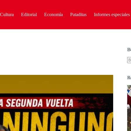
Cultura
Editorial
Economía
Pataditas
Informes especiales
B
S
re
R