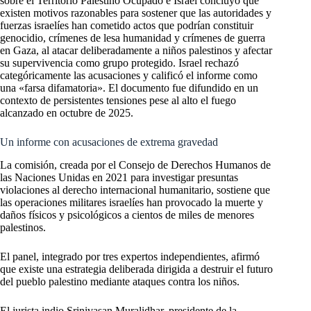
sobre el Territorio Palestino Ocupado e Israel concluyó que
existen motivos razonables para sostener que las autoridades y
fuerzas israelíes han cometido actos que podrían constituir
genocidio, crímenes de lesa humanidad y crímenes de guerra
en Gaza, al atacar deliberadamente a niños palestinos y afectar
su supervivencia como grupo protegido. Israel rechazó
categóricamente las acusaciones y calificó el informe como
una «farsa difamatoria». El documento fue difundido en un
contexto de persistentes tensiones pese al alto el fuego
alcanzado en octubre de 2025.
Un informe con acusaciones de extrema gravedad
La comisión, creada por el Consejo de Derechos Humanos de
las Naciones Unidas en 2021 para investigar presuntas
violaciones al derecho internacional humanitario, sostiene que
las operaciones militares israelíes han provocado la muerte y
daños físicos y psicológicos a cientos de miles de menores
palestinos.
El panel, integrado por tres expertos independientes, afirmó
que existe una estrategia deliberada dirigida a destruir el futuro
del pueblo palestino mediante ataques contra los niños.
El jurista indio Srinivasan Muralidhar, presidente de la