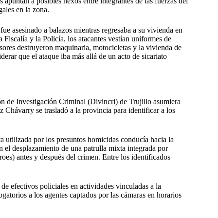
apuntan a posibles nexos entre integrantes de las fuerzas del
gales en la zona.
e asesinado a balazos mientras regresaba a su vivienda en
iscalía y la Policía, los atacantes vestían uniformes de
sores destruyeron maquinaria, motocicletas y la vivienda de
derar que el ataque iba más allá de un acto de sicariato
n de Investigación Criminal (Divincri) de Trujillo asumiera
Chávarry se trasladó a la provincia para identificar a los
ta utilizada por los presuntos homicidas conducía hacia la
on el desplazamiento de una patrulla mixta integrada por
oes) antes y después del crimen. Entre los identificados
de efectivos policiales en actividades vinculadas a la
ogatorios a los agentes captados por las cámaras en horarios