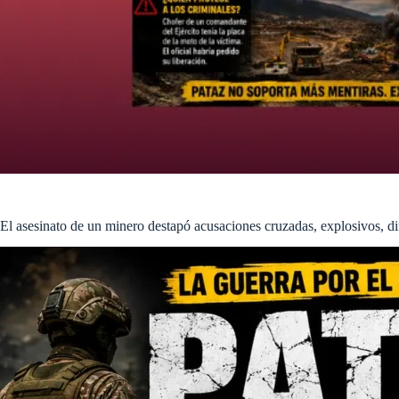
El asesinato de un minero destapó acusaciones cruzadas, explosivos, di