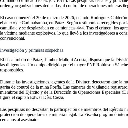
Comando Unificado Pataz (CUPAZ). Las pesquisas fiscales y policiales 
orden y organizaciones dedicadas al control de operaciones mineras ile
El caso comenzó el 20 de marzo de 2026, cuando Rodríguez Calderón fu
el anexo de Carhuabamba, en Pataz. Según testimonios recogidos por la F
camuflaje y se desplazaban en camionetas 4×4. Tras el crimen, los agre
la víctima mediante explosivos, lo que llevó a los investigadores a consi
convencional.
Investigación y primeras sospechas
El fiscal mixto de Pataz, Limber Mallqui Acosta, dispuso que la Divisió
las diligencias. Un equipo dirigido por el mayor PNP Robinson Sánchez 
responsables.
Durante las investigaciones, agentes de la Divincri detectaron que la ru
garita de control de la mina Porfía. Las cámaras de vigilancia registrar
miembros del Ejército y de la Dirección de Operaciones Especiales (Dir
figura el capitán Edwar Díaz Cieza.
Las pesquisas no descartan la participación de miembros del Ejército ni 
protección de operadores de minería ilegal. La Fiscalía programó interr
cercanos al asesinato.