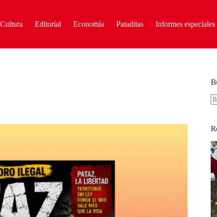
Cultura
Editorial
Economía
Pataditas
Informes especiales
B
S
re
R