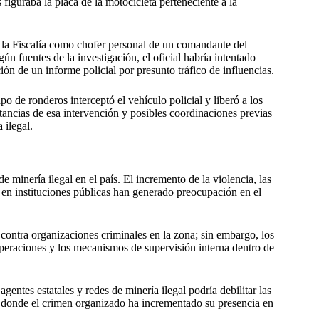
 figuraba la placa de la motocicleta perteneciente a la
r la Fiscalía como chofer personal de un comandante del
n fuentes de la investigación, el oficial habría intentado
ción de un informe policial por presunto tráfico de influencias.
po de ronderos interceptó el vehículo policial y liberó a los
tancias de esa intervención y posibles coordinaciones previas
 ilegal.
e minería ilegal en el país. El incremento de la violencia, las
nal en instituciones públicas han generado preocupación en el
contra organizaciones criminales en la zona; sin embargo, los
 operaciones y los mecanismos de supervisión interna dentro de
gentes estatales y redes de minería ilegal podría debilitar las
d, donde el crimen organizado ha incrementado su presencia en