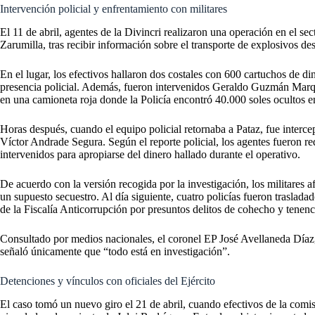
Intervención policial y enfrentamiento con militares
El 11 de abril, agentes de la Divincri realizaron una operación en el 
Zarumilla, tras recibir información sobre el transporte de explosivos des
En el lugar, los efectivos hallaron dos costales con 600 cartuchos de d
presencia policial. Además, fueron intervenidos Geraldo Guzmán Mar
en una camioneta roja donde la Policía encontró 40.000 soles ocultos en
Horas después, cuando el equipo policial retornaba a Pataz, fue interc
Víctor Andrade Segura. Según el reporte policial, los agentes fueron r
intervenidos para apropiarse del dinero hallado durante el operativo.
De acuerdo con la versión recogida por la investigación, los militares 
un supuesto secuestro. Al día siguiente, cuatro policías fueron trasladad
de la Fiscalía Anticorrupción por presuntos delitos de cohecho y tenenc
Consultado por medios nacionales, el coronel EP José Avellaneda Díaz,
señaló únicamente que “todo está en investigación”.
Detenciones y vínculos con oficiales del Ejército
El caso tomó un nuevo giro el 21 de abril, cuando efectivos de la com