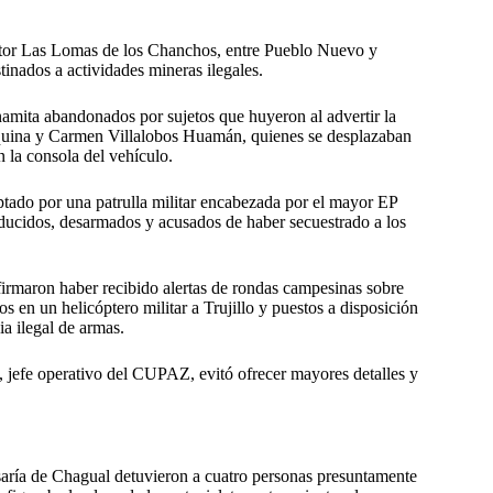
sector Las Lomas de los Chanchos, entre Pueblo Nuevo y
tinados a actividades mineras ilegales.
inamita abandonados por sujetos que huyeron al advertir la
quina y Carmen Villalobos Huamán, quienes se desplazaban
 la consola del vehículo.
eptado por una patrulla militar encabezada por el mayor EP
educidos, desarmados y acusados de haber secuestrado a los
afirmaron haber recibido alertas de rondas campesinas sobre
os en un helicóptero militar a Trujillo y puestos a disposición
ia ilegal de armas.
 jefe operativo del CUPAZ, evitó ofrecer mayores detalles y
isaría de Chagual detuvieron a cuatro personas presuntamente