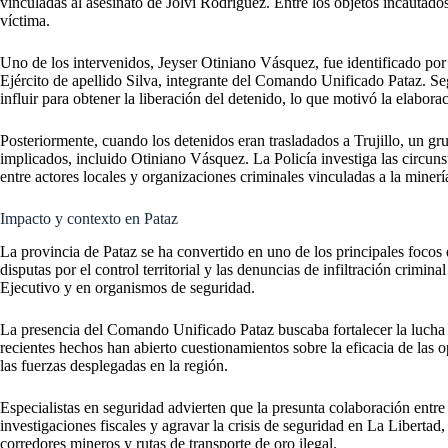
vinculadas al asesinato de Jolvi Rodríguez. Entre los objetos incautados
víctima.
Uno de los intervenidos, Jeyser Otiniano Vásquez, fue identificado po
Ejército de apellido Silva, integrante del Comando Unificado Pataz. Segú
influir para obtener la liberación del detenido, lo que motivó la elabora
Posteriormente, cuando los detenidos eran trasladados a Trujillo, un gru
implicados, incluido Otiniano Vásquez. La Policía investiga las circuns
entre actores locales y organizaciones criminales vinculadas a la minería
Impacto y contexto en Pataz
La provincia de Pataz se ha convertido en uno de los principales focos d
disputas por el control territorial y las denuncias de infiltración crimi
Ejecutivo y en organismos de seguridad.
La presencia del Comando Unificado Pataz buscaba fortalecer la lucha 
recientes hechos han abierto cuestionamientos sobre la eficacia de las
las fuerzas desplegadas en la región.
Especialistas en seguridad advierten que la presunta colaboración entre a
investigaciones fiscales y agravar la crisis de seguridad en La Liberta
corredores mineros y rutas de transporte de oro ilegal.