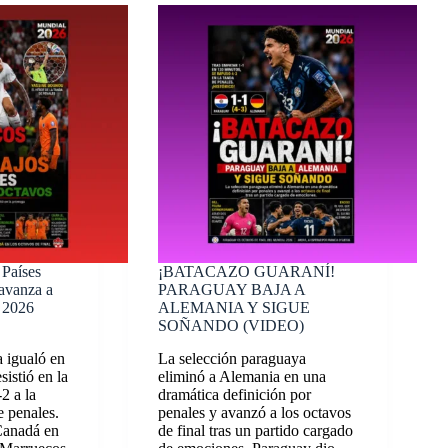
 Países
¡BATACAZO GUARANÍ!
 avanza a
PARAGUAY BAJA A
l 2026
ALEMANIA Y SIGUE
SOÑANDO (VIDEO)
a igualó en
La selección paraguaya
sistió en la
eliminó a Alemania en una
2 a la
dramática definición por
e penales.
penales y avanzó a los octavos
Canadá en
de final tras un partido cargado