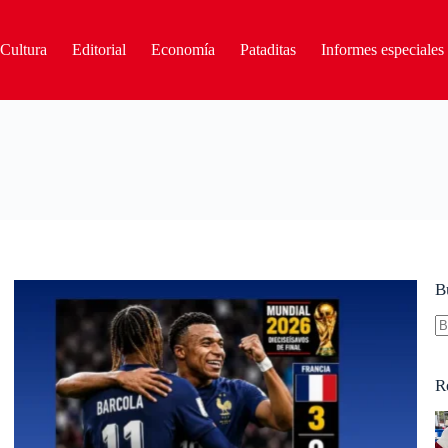
Cultura
Editorial
Economía
Pataditas
Informes especiales
B
S
re
R