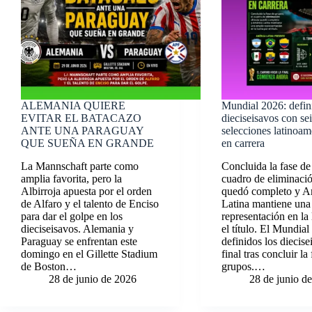
ALEMANIA QUIERE
Mundial 2026: defin
EVITAR EL BATACAZO
dieciseisavos con se
ANTE UNA PARAGUAY
selecciones latinoam
QUE SUEÑA EN GRANDE
en carrera
La Mannschaft parte como
Concluida la fase de
amplia favorita, pero la
cuadro de eliminació
Albirroja apuesta por el orden
quedó completo y A
de Alfaro y el talento de Enciso
Latina mantiene una
para dar el golpe en los
representación en la
dieciseisavos. Alemania y
el título. El Mundia
Paraguay se enfrentan este
definidos los diecise
domingo en el Gillette Stadium
final tras concluir la
de Boston…
grupos.…
28 de junio de 2026
28 de junio d