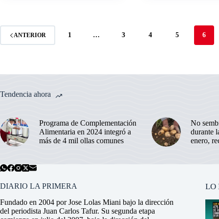
1
…
3
4
5
6
ANTERIOR
Tendencia ahora
Programa de Complementación
No sembr
Alimentaria en 2024 integró a
durante 
más de 4 mil ollas comunes
enero, r
DIARIO LA PRIMERA
LO
Fundado en 2004 por Jose Lolas Miani bajo la dirección
del periodista Juan Carlos Tafur. Su segunda etapa