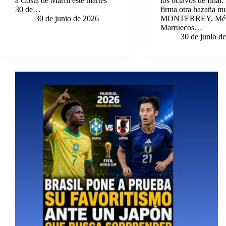
a Costa de Marfil este martes
los octavos de final
30 de…
firma otra hazaña mu
30 de junio de 2026
MONTERREY, Méx
Marruecos…
30 de junio d