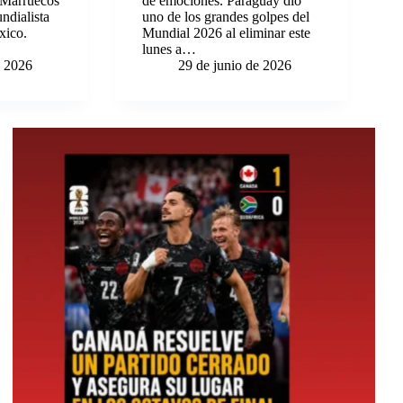
. Marruecos
de emociones. Paraguay dio
ndialista
uno de los grandes golpes del
ico.
Mundial 2026 al eliminar este
lunes a…
e 2026
29 de junio de 2026