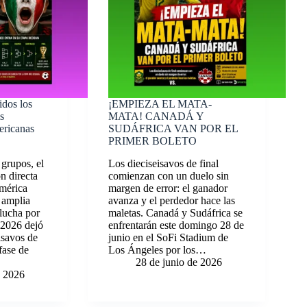
idos los
¡EMPIEZA EL MATA-
is
MATA! CANADÁ Y
ericanas
SUDÁFRICA VAN POR EL
PRIMER BOLETO
 grupos, el
Los dieciseisavos de final
n directa
comienzan con un duelo sin
mérica
margen de error: el ganador
 amplia
avanza y el perdedor hace las
 lucha por
maletas. Canadá y Sudáfrica se
l 2026 dejó
enfrentarán este domingo 28 de
isavos de
junio en el SoFi Stadium de
 fase de
Los Ángeles por los…
28 de junio de 2026
e 2026