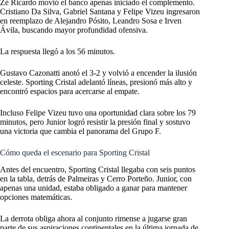
Zé Ricardo movió el banco apenas iniciado el complemento.
Cristiano Da Silva, Gabriel Santana y Felipe Vizeu ingresaron
en reemplazo de Alejandro Pósito, Leandro Sosa e Irven
Ávila, buscando mayor profundidad ofensiva.
La respuesta llegó a los 56 minutos.
Gustavo Cazonatti anotó el 3-2 y volvió a encender la ilusión
celeste. Sporting Cristal adelantó líneas, presionó más alto y
encontró espacios para acercarse al empate.
Incluso Felipe Vizeu tuvo una oportunidad clara sobre los 79
minutos, pero Junior logró resistir la presión final y sostuvo
una victoria que cambia el panorama del Grupo F.
Cómo queda el escenario para Sporting Cristal
Antes del encuentro, Sporting Cristal llegaba con seis puntos
en la tabla, detrás de Palmeiras y Cerro Porteño. Junior, con
apenas una unidad, estaba obligado a ganar para mantener
opciones matemáticas.
La derrota obliga ahora al conjunto rimense a jugarse gran
parte de sus aspiraciones continentales en la última jornada de