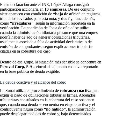
En su declaración ante el JNE, López Aliaga consignó
participación accionaria en
10 empresas
. De ese conjunto,
siete
aparecen con condición de
“baja de oficio”
en registros
tributarios revisados para esta nota; y
dos
figuran, además,
como
“irregulares”
, según la información reportada en la
verificación. La condición de “baja de oficio” se utiliza
cuando la administración tributaria presume que una empresa
podría haber dejado de generar obligaciones tributarias,
usualmente asociada a falta de actividad declarativa o de
emisión de comprobantes, según explicaciones tributarias
citadas en la cobertura del caso.
Dentro de ese grupo, la situación más sensible se concentra en
Peruval Corp. S.A.
, vinculada al monto coactivo reportado
en la base pública de deuda exigible.
La deuda coactiva y el alcance del cobro
La Sunat utiliza el procedimiento de
cobranza coactiva
para
exigir el pago de obligaciones tributarias firmes. Abogados
tributaristas consultados en la cobertura del caso sostienen
que, cuando una deuda se encuentra en etapa coactiva y el
contribuyente figura como
“no habido”
, la administración
puede desplegar medidas de cobro y, bajo determinados