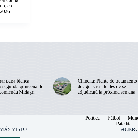
ión con la
club, en…
e 2026
ar papa blanca
Chincha: Planta de tratamiento
la segunda quincena de
de aguas residuales de se
ecomienda Midagri
adjudicará la próxima semana
Política
Fútbol
Mun
Pataditas
 MÁS VISTO
ACERC