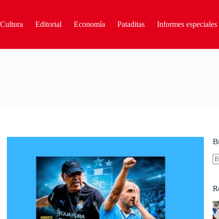
Cultura
Editorial
Economía
Pataditas
Informes especiales
B
S
re
R