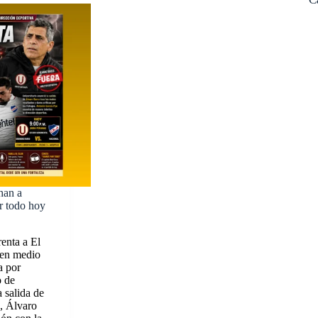
han a
r todo hoy
enta a El
 en medio
a por
o de
 salida de
o, Álvaro