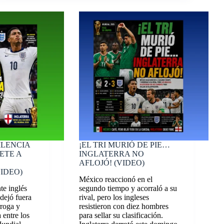
ILENCIA
¡EL TRI MURIÓ DE PIE…
ETE A
INGLATERRA NO
AFLOJÓ! (VIDEO)
VIDEO)
México reaccionó en el
te inglés
segundo tiempo y acorraló a su
dejó fuera
rival, pero los ingleses
rroga y
resistieron con diez hombres
 entre los
para sellar su clasificación.