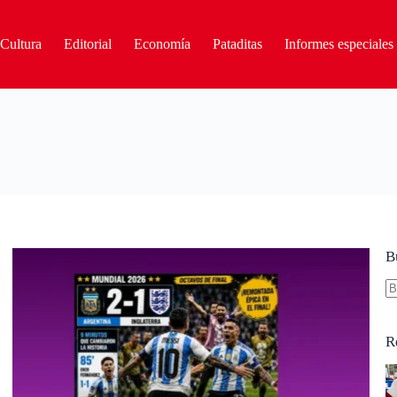
Cultura
Editorial
Economía
Pataditas
Informes especiales
B
S
re
R