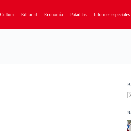
Cultura
Editorial
Economía
Pataditas
Informes especiales
B
S
re
R