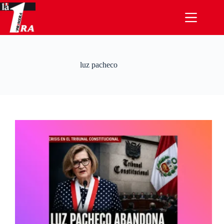
Saltar
al
contenido
luz pacheco