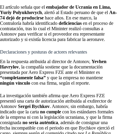
El artículo señala que el
embajador de Ucrania en Lima,
Yuriy Polyukhovych
, alertó al Estado peruano de que el
An-
74 dejó de producirse
hace años. En ese marco, la
Contraloría habría identificado
deficiencias
en el proceso de
contratación, tras lo cual el Mininter realizó consultas a
Antonov para verificar si el proveedor era representante
autorizado y si existía licencia para fabricar la aeronave.
Declaraciones y posturas de actores relevantes
En la respuesta atribuida al director de Antonov,
Yevhen
Havrylov
, la compañía sostiene que la documentación
presentada por Aero Express FZE ante el Mininter es
“completamente falsa”
y que la empresa no mantiene
ningún vínculo
con esa firma, según el reporte.
La investigación también afirma que Aero Express FZE
presentó una carta de autorización atribuida al exdirector de
Antonov
Sergei Bychkov
. Antonov, sin embargo, habría
indicado que la carta
no cumple
con los estándares formales
de la empresa ni con la legislación ucraniana, y que la firma
consignada
no sería auténtica
, además de consignar una
fecha incompatible con el periodo en que Bychkov ejerció el
cargo, siempre según el contenido citado por
La República
.