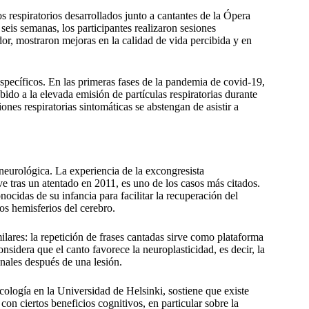
s respiratorios desarrollados junto a cantantes de la Ópera
eis semanas, los participantes realizaron sesiones
dor, mostraron mejoras en la calidad de vida percibida y en
specíficos. En las primeras fases de la pandemia de covid-19,
ido a la elevada emisión de partículas respiratorias durante
ones respiratorias sintomáticas se abstengan de asistir a
n neurológica. La experiencia de la excongresista
ve tras un atentado en 2011, es uno de los casos más citados.
ocidas de su infancia para facilitar la recuperación del
s hemisferios del cerebro.
ilares: la repetición de frases cantadas sirve como plataforma
nsidera que el canto favorece la neuroplasticidad, es decir, la
nales después de una lesión.
ología en la Universidad de Helsinki, sostiene que existe
on ciertos beneficios cognitivos, en particular sobre la