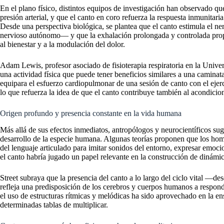
En el plano físico, distintos equipos de investigación han observado qu
presión arterial, y que el canto en coro refuerza la respuesta inmunita
Desde una perspectiva biológica, se plantea que el canto estimula el n
nervioso autónomo— y que la exhalación prolongada y controlada propia
al bienestar y a la modulación del dolor.
Adam Lewis, profesor asociado de fisioterapia respiratoria en la Unive
una actividad física que puede tener beneficios similares a una caminat
equipara el esfuerzo cardiopulmonar de una sesión de canto con el ejerc
lo que refuerza la idea de que el canto contribuye también al acondicio
Origen profundo y presencia constante en la vida humana
Más allá de sus efectos inmediatos, antropólogos y neurocientíficos sug
desarrollo de la especie humana. Algunas teorías proponen que los hom
del lenguaje articulado para imitar sonidos del entorno, expresar emocio
el canto habría jugado un papel relevante en la construcción de dinámic
Street subraya que la presencia del canto a lo largo del ciclo vital —d
refleja una predisposición de los cerebros y cuerpos humanos a respon
el uso de estructuras rítmicas y melódicas ha sido aprovechado en la e
determinadas tablas de multiplicar.