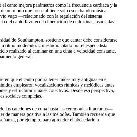
e el canto mejora parámetros como la frecuencia cardiaca y la
ria de un modo que no se obtiene solo escuchando música.
ervio vago —relacionado con la regulación del sistema
 del canto favorece la liberación de endorfinas, asociadas
rsidad de Southampton, sostiene que cantar debe considerarse
a a ritmo moderado. Un estudio citado por el especialista
icio realizado al caminar en una cinta a velocidad constante,
namiento general.
ieren que el canto podría tener raíces muy antiguas en el
ínidos emplearon vocalizaciones rítmicas y melódicas antes
nes y estructurar rituales colectivos. Desde esa perspectiva,
as sociales complejas.
esde las canciones de cuna hasta las ceremonias funerarias—
der de manera positiva a las melodías. También recuerda que
nseñanza, por ejemplo, para aprender el abecedario o