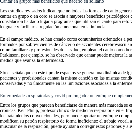
Cantar en grupo: más beneficios que hacerlo en solitario
Los estudios revisados indican que no todas las formas de canto gener
cantar en grupo o en coro se asocia a mayores beneficios psicológicos q
constatación ha dado lugar a programas que utilizan el canto para reforz
lenguaje y facilitar la regulación emocional en la infancia.
En el campo médico, se han creado coros comunitarios orientados a pe
formados por sobrevivientes de cáncer o de accidentes cerebrovascular
como familiares y profesionales de la salud, emplean el canto como herr
Parkinson, por ejemplo, se ha observado que cantar puede mejorar la ar
medida que avanza la enfermedad.
Street señala que en este tipo de espacios se genera una dinámica de ig
pacientes y profesionales cantan la misma canción en las mismas condic
conservadas y no únicamente en las limitaciones asociadas a la enferm
Enfermedades respiratorias y covid prolongado: un enfoque complemen
Entre los grupos que parecen beneficiarse de manera más marcada se en
crónicas. Keir Philip, profesor clínico de medicina respiratoria en el I
los tratamientos convencionales, pero puede aportar un enfoque comple
modifican su patrón respiratorio de forma ineficiente; el trabajo vocal, 
muscular de la respiración, puede ayudar a corregir estos patrones y ali