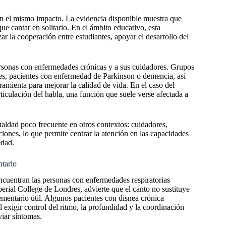
an el mismo impacto. La evidencia disponible muestra que
ue cantar en solitario. En el ámbito educativo, esta
ar la cooperación entre estudiantes, apoyar el desarrollo del
rsonas con enfermedades crónicas y a sus cuidadores. Grupos
es, pacientes con enfermedad de Parkinson o demencia, así
amienta para mejorar la calidad de vida. En el caso del
ticulación del habla, una función que suele verse afectada a
ualdad poco frecuente en otros contextos: cuidadores,
iones, lo que permite centrar la atención en las capacidades
edad.
tario
cuentran las personas con enfermedades respiratorias
mperial College de Londres, advierte que el canto no sustituye
mentario útil. Algunos pacientes con disnea crónica
al exigir control del ritmo, la profundidad y la coordinación
viar síntomas.