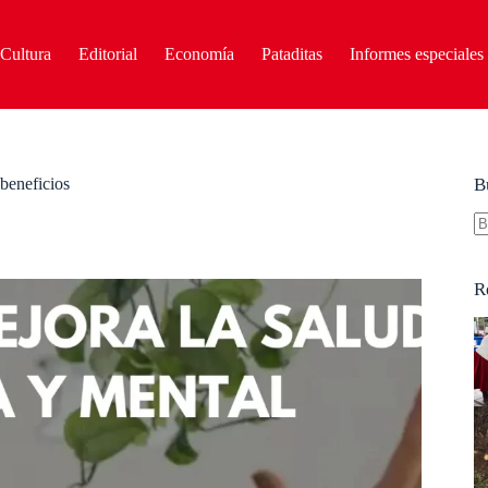
Cultura
Editorial
Economía
Pataditas
Informes especiales
 beneficios
B
S
re
R