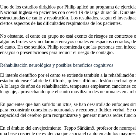
Uno de los estudios dirigidos por Philip aplicó un programa de ejercicio
Nacional Inglesa en pacientes con covid-19 de larga duración. Durante s
estructuradas de canto y respiración. Los resultados, según el investiga
ciertos aspectos de las dificultades respiratorias de los pacientes.
No obstante, el canto en grupo no está exento de riesgos en contextos e
algunos brotes se vincularon a ensayos corales en espacios cerrados, deb
el canto. En ese sentido, Philip recomienda que las personas con infecci
ensayos o presentaciones para reducir el riesgo de contagio.
Rehabilitación neurológica y posibles beneficios cognitivos
El interés científico por el canto se extiende también a la rehabilitació
estadounidense Gabrielle Giffords, quien sufrió una lesión cerebral gra
A lo largo de años de rehabilitación, terapeutas emplearon canciones con
lenguaje, aprovechando que el canto moviliza redes neuronales en ambo
En pacientes que han sufrido un ictus, se han desarrollado enfoques sim
para reconstruir conexiones neuronales y recuperar fluidez verbal. Se co
capacidad del cerebro para reorganizarse y generar nuevas redes funcio
En el ámbito del envejecimiento, Teppo Särkämö, profesor de neuropsic
una base creciente de evidencia que asocia el canto en adultos mayores c