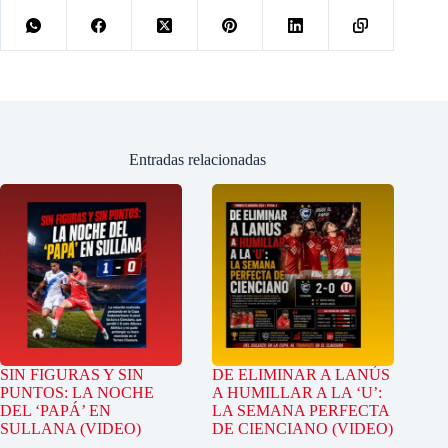
Entradas relacionadas
SIN FIGURAS Y SIN
DE ELIMINAR A LANÚS
PUNTOS: LA NOCHE
A HUMILLAR A LA ‘U’:
DEL ‘PAPÁ’ EN
LA SEMANA PERFECTA
SULLANA (VIDEO)
DE CIENCIANO (VIDEO)