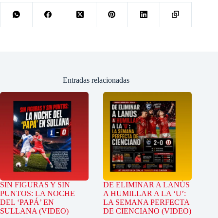
Entradas relacionadas
SIN FIGURAS Y SIN
DE ELIMINAR A LANÚS
PUNTOS: LA NOCHE
A HUMILLAR A LA ‘U’:
DEL ‘PAPÁ’ EN
LA SEMANA PERFECTA
SULLANA (VIDEO)
DE CIENCIANO (VIDEO)