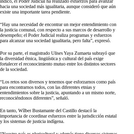
indicó, el Poder Judicial ha realizado esfuerzos para avanzar
hacia una sociedad más igualitaria, aunque consideró que aún
existe una importante tarea pendiente.
“Hay una necesidad de encontrar un mejor entendimiento con
la justicia comunal, con respecto a sus marcos de desarrollo y
desempeño; el Poder Judicial realiza programas y esfuerzos
para alcanzar una sociedad igualitaria, pero falta”, expresó.
Por su parte, el magistrado Ulises Yaya Zumaeta subrayó que
la diversidad étnica, lingüística y cultural del país exige
fortalecer el reconocimiento mutuo entre los distintos sectores
de la sociedad.
“Los retos son diversos y tenemos que esforzarnos como país
para encontrarnos todos, con las diferentes etnias y
entendimientos sobre la justicia, apuntando a un mismo norte,
reconociéndonos diferentes”, señaló.
En tanto, Wílber Bustamante del Castillo destacó la
importancia de coordinar esfuerzos entre la jurisdicción estatal
y los sistemas de justicia indígena.
“Nuestro país es pluricultural y además tiene diversos sistemas