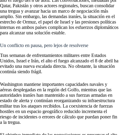
alto el fuego del 8 de abril. Las conversaciones, mediadas por
Qatar, Pakistán y otros actores regionales, buscan consolidar
una tregua y avanzar hacia un marco de negociación más
amplio. Sin embargo, las demandas iraníes, la situación en el
estrecho de Ormuz, el papel de Israel y las presiones políticas
internas en ambos países complican los esfuerzos diplomáticos
para alcanzar una solución estable.
Un conflicto en pausa, pero lejos de resolverse
Tras semanas de enfrentamientos militares entre Estados
Unidos, Israel e Irán, el alto el fuego alcanzado el 8 de abril ha
evitado una nueva escalada directa. No obstante, la situación
continúa siendo frágil.
Washington mantiene importantes capacidades navales y
aéreas desplegadas en la región del Golfo, mientras que las
autoridades iraníes han mantenido a sus fuerzas armadas en
estado de alerta y continúan reorganizando su infraestructura
militar tras los ataques recibidos. La coexistencia de fuerzas
hostiles en un espacio geográfico reducido incrementa el
riesgo de incidentes o errores de cálculo que puedan poner fin
a la tregua.
El objetivo inmediato de las negociaciones es preservar el alto