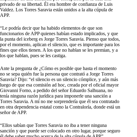
privado de su libertad. Él era hombre de confianza de Luis
Valdez. Los Torres Saravia están unidos a la alta cúpula de
APP.
“Le podría decir que ha habido elementos de que son
funcionarios de APP quienes habían estado implicados, y que
la punta del iceberg es Jorge Torres Saravia. Pienso que todos,
por el momento, aplican el silencio, que es importante para los
fines que ellos tienen. A los que no hablan se les premian, y a
los que hablan, pues se les castiga.
Ante la pregunta de ¿Cómo es posible que hasta el momento
no se sepa quién fue la persona que contrató a Jorge Torres
Saravia? Dijo: “el silencio es un silencio cómplice, y aún más
luego de que esa comisión ad hoc, creada por el oficial mayor
Giovanni Forno, a pedido del señor Eduardo Salhuana, no
tenía ninguna razón jurídica para imponerle una sanción a
Torres Saravia. A mí no me sorprendería que él sea contratado
en otra dependencia estatal como la Contraloría, donde está un
señor de APP.
“Ellos sabían que Torres Saravia no iba a tener ninguna
sanción y que puede ser colocado en otro lugar, porque seguro
él debe saber mucho acerca de la alta cúpula de APP”,