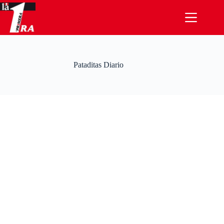
Saltar
al
contenido
Pataditas Diario