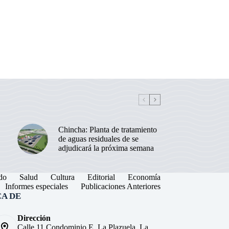
Chincha: Planta de tratamiento
de aguas residuales de se
adjudicará la próxima semana
do
Salud
Cultura
Editorial
Economía
Informes especiales
Publicaciones Anteriores
A DE
Dirección
Calle 11 Condominio E, La Plazuela, La