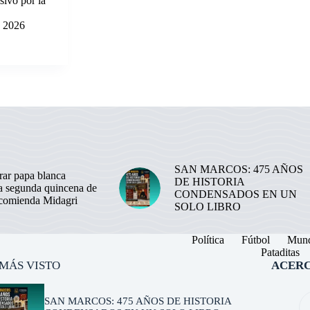
sivo por la
e 2026
SAN MARCOS: 475 AÑOS
ar papa blanca
DE HISTORIA
la segunda quincena de
CONDENSADOS EN UN
ecomienda Midagri
SOLO LIBRO
Política
Fútbol
Mun
Pataditas
 MÁS VISTO
ACERC
SAN MARCOS: 475 AÑOS DE HISTORIA