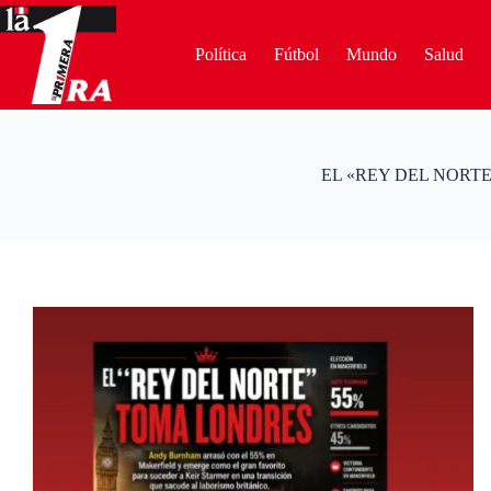
Saltar
al
contenido
Política
Fútbol
Mundo
Salud
EL «REY DEL NORTE