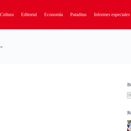
Cultura
Editorial
Economía
Pataditas
Informes especiales
»
B
S
re
R