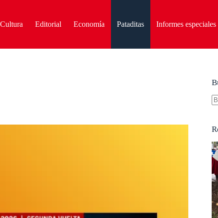
Cultura
Editorial
Economía
Pataditas
Informes especiales
B
S
re
R