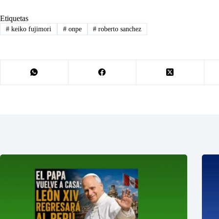
Etiquetas
#
keiko fujimori
#
onpe
#
roberto sanchez