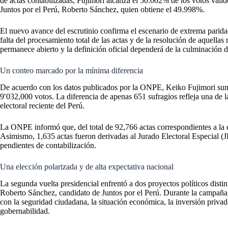
de actas contabilizadas, Fujimori alcanza el 50.002% de los votos válid
Juntos por el Perú, Roberto Sánchez, quien obtiene el 49.998%.
El nuevo avance del escrutinio confirma el escenario de extrema parida
falta del procesamiento total de las actas y de la resolución de aquellas 
permanece abierto y la definición oficial dependerá de la culminación d
Un conteo marcado por la mínima diferencia
De acuerdo con los datos publicados por la ONPE, Keiko Fujimori sum
9′032,000 votos. La diferencia de apenas 651 sufragios refleja una de la
electoral reciente del Perú.
La ONPE informó que, del total de 92,766 actas correspondientes a la e
Asimismo, 1,635 actas fueron derivadas al Jurado Electoral Especial (
pendientes de contabilización.
Una elección polarizada y de alta expectativa nacional
La segunda vuelta presidencial enfrentó a dos proyectos políticos disti
Roberto Sánchez, candidato de Juntos por el Perú. Durante la campaña,
con la seguridad ciudadana, la situación económica, la inversión privada,
gobernabilidad.