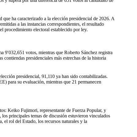
os y supera por una diferencia de 651 votos al candidato de
d que ha caracterizado a la elección presidencial de 2026. A
remitidas a las instancias correspondientes, el resultado
el procedimiento electoral establecido por ley.
a 9′032,651 votos, mientras que Roberto Sánchez registra
s contiendas presidenciales más estrechas de la historia
lección presidencial, 91,110 ya han sido contabilizadas.
JEE) para su evaluación, mientras que 21 permanecen
ntos: Keiko Fujimori, representante de Fuerza Popular, y
 los principales temas de discusión estuvieron vinculados
 el rol del Estado, los recursos naturales y la