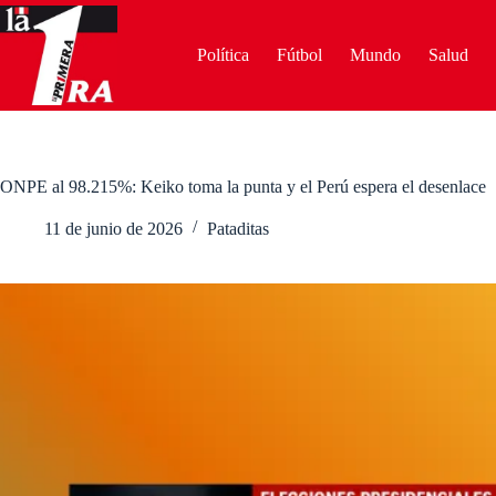
Saltar
al
contenido
Política
Fútbol
Mundo
Salud
ONPE al 98.215%: Keiko toma la punta y el Perú espera el desenlace
11 de junio de 2026
Pataditas