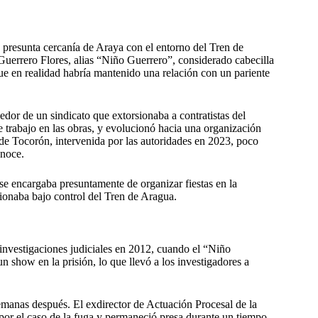
a presunta cercanía de Araya con el entorno del Tren de
uerrero Flores, alias “Niño Guerrero”, considerado cabecilla
que en realidad habría mantenido una relación con un pariente
dor de un sindicato que extorsionaba a contratistas del
e trabajo en las obras, y evolucionó hacia una organización
l de Tocorón, intervenida por las autoridades en 2023, poco
onoce.
se encargaba presuntamente de organizar fiestas en la
ionaba bajo control del Tren de Aragua.
investigaciones judiciales en 2012, cuando el “Niño
 show en la prisión, lo que llevó a los investigadores a
emanas después. El exdirector de Actuación Procesal de la
or el caso de la fuga y permaneció presa durante un tiempo.