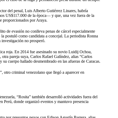
ctor del penal, Luis Alberto Gutiérrez Linares, habría
unos US$117.000 de la época— y que, una vez fuera de la
nte proporcionados por Araya.
lito de evasión no conlleva penas de cárcel especialmente
o la postuló como candidata a concejal. La periodista Ronna
a investigación no prosperó.
nica roja. En 2014 fue asesinado su novio Luidij Ochoa,
 otra pareja suya, Carlos Rafael Galíndez, alias “Carlos
 y su cuerpo hallado desmembrado en las afueras de Caracas.
, otro criminal venezolano que llegó a aparecer en
nezuela, “Rosita” también desarrolló actividades fuera del
 en Perú, donde organizó eventos y mantuvo presencia
ntra por presuntos nexos con Edison Agustín Barrera, alias