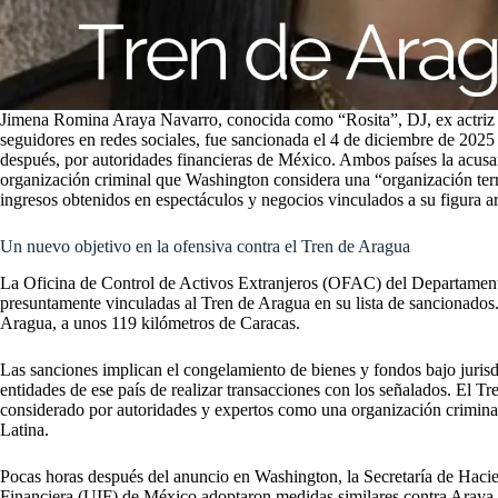
Jimena Romina Araya Navarro, conocida como “Rosita”, DJ, ex actriz d
seguidores en redes sociales, fue sancionada el 4 de diciembre de 202
después, por autoridades financieras de México. Ambos países la acu
organización criminal que Washington considera una “organización terro
ingresos obtenidos en espectáculos y negocios vinculados a su figura art
Un nuevo objetivo en la ofensiva contra el Tren de Aragua
La Oficina de Control de Activos Extranjeros (OFAC) del Departamento
presuntamente vinculadas al Tren de Aragua en su lista de sancionados.
Aragua, a unos 119 kilómetros de Caracas.
Las sanciones implican el congelamiento de bienes y fondos bajo juris
entidades de ese país de realizar transacciones con los señalados. El Tr
considerado por autoridades y expertos como una organización criminal
Latina.
Pocas horas después del anuncio en Washington, la Secretaría de Haci
Financiera (UIF) de México adoptaron medidas similares contra Araya y