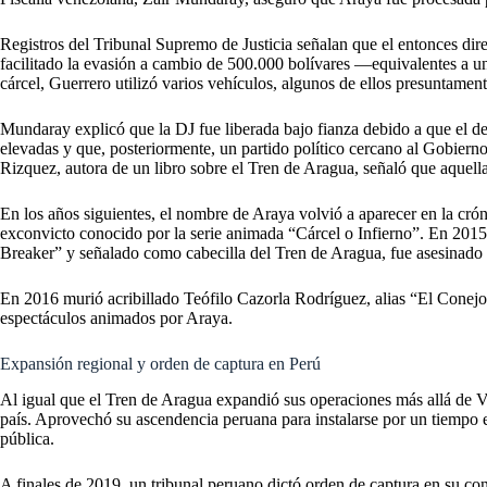
Registros del Tribunal Supremo de Justicia señalan que el entonces dire
facilitado la evasión a cambio de 500.000 bolívares —equivalentes a 
cárcel, Guerrero utilizó varios vehículos, algunos de ellos presuntame
Mundaray explicó que la DJ fue liberada bajo fianza debido a que el de
elevadas y que, posteriormente, un partido político cercano al Gobiern
Rizquez, autora de un libro sobre el Tren de Aragua, señaló que aquell
En los años siguientes, el nombre de Araya volvió a aparecer en la cró
exconvicto conocido por la serie animada “Cárcel o Infierno”. En 2015,
Breaker” y señalado como cabecilla del Tren de Aragua, fue asesinado
En 2016 murió acribillado Teófilo Cazorla Rodríguez, alias “El Conejo”
espectáculos animados por Araya.
Expansión regional y orden de captura en Perú
Al igual que el Tren de Aragua expandió sus operaciones más allá de Ve
país. Aprovechó su ascendencia peruana para instalarse por un tiempo
pública.
A finales de 2019, un tribunal peruano dictó orden de captura en su co