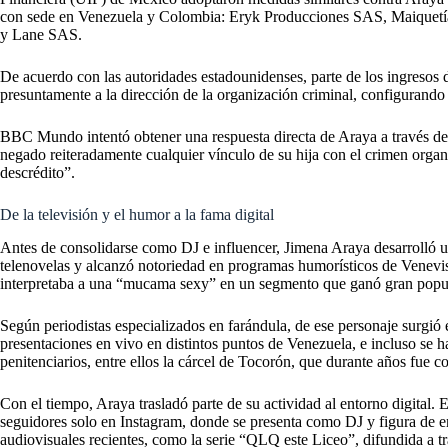
con sede en Venezuela y Colombia: Eryk Producciones SAS, Maiquetía
y Lane SAS.
De acuerdo con las autoridades estadounidenses, parte de los ingresos 
presuntamente a la dirección de la organización criminal, configurando
BBC Mundo intentó obtener una respuesta directa de Araya a través de s
negado reiteradamente cualquier vínculo de su hija con el crimen orga
descrédito”.
De la televisión y el humor a la fama digital
Antes de consolidarse como DJ e influencer, Jimena Araya desarrolló un
telenovelas y alcanzó notoriedad en programas humorísticos de Venevisi
interpretaba a una “mucama sexy” en un segmento que ganó gran popu
Según periodistas especializados en farándula, de ese personaje surgió
presentaciones en vivo en distintos puntos de Venezuela, e incluso se h
penitenciarios, entre ellos la cárcel de Tocorón, que durante años fue 
Con el tiempo, Araya trasladó parte de su actividad al entorno digital
seguidores solo en Instagram, donde se presenta como DJ y figura de e
audiovisuales recientes, como la serie “QLQ este Liceo”, difundida a tr