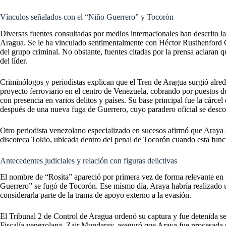
Vínculos señalados con el “Niño Guerrero” y Tocorón
Diversas fuentes consultadas por medios internacionales han descrito l
Aragua. Se le ha vinculado sentimentalmente con Héctor Rusthenford G
del grupo criminal. No obstante, fuentes citadas por la prensa aclaran 
del líder.
Criminólogos y periodistas explican que el Tren de Aragua surgió alrede
proyecto ferroviario en el centro de Venezuela, cobrando por puestos d
con presencia en varios delitos y países. Su base principal fue la cárce
después de una nueva fuga de Guerrero, cuyo paradero oficial se desc
Otro periodista venezolano especializado en sucesos afirmó que Araya 
discoteca Tokio, ubicada dentro del penal de Tocorón cuando esta func
Antecedentes judiciales y relación con figuras delictivas
El nombre de “Rosita” apareció por primera vez de forma relevante en 
Guerrero” se fugó de Tocorón. Ese mismo día, Araya habría realizado un
considerarla parte de la trama de apoyo externo a la evasión.
El Tribunal 2 de Control de Aragua ordenó su captura y fue detenida s
Fiscalía venezolana, Zair Mundaray, aseguró que Araya fue procesada p