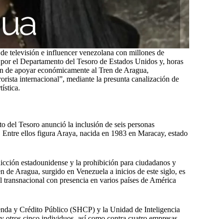
e televisión e influencer venezolana con millones de
5 por el Departamento del Tesoro de Estados Unidos y, horas
san de apoyar económicamente al Tren de Aragua,
rista internacional”, mediante la presunta canalización de
ística.
 del Tesoro anunció la inclusión de seis personas
 Entre ellos figura Araya, nacida en 1983 en Maracay, estado
dicción estadounidense y la prohibición para ciudadanos y
en de Aragua, surgido en Venezuela a inicios de este siglo, es
 transnacional con presencia en varios países de América
enda y Crédito Público (SHCP) y la Unidad de Inteligencia
 otros cinco individuos, así como contra cuatro empresas