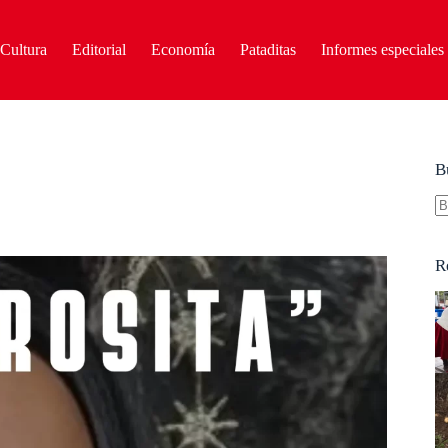
Cultura
Editorial
Economía
Pataditas
Informes especiales
B
S
re
R