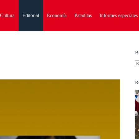
Cultura
Editorial
Economía
Pataditas
Informes especiales
B
S
re
R