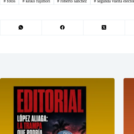
#
fotos
#
keiko fujimori
#
roberto sanchez
#
segunda vuelta electo