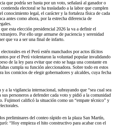
ia que podría ser hasta por un voto, señalará al ganador o
a contienda electoral se ha trasladado a la labor que cumplen
l conocimiento legal, el carácter y la fortaleza física de cada
unca antes como ahora, por la estrecha diferencia de
egales.
 que esta elección presidencial 2026 la va a definir el
 extranjero. Por ello urge armarse de paciencia y serenidad
er que va a ser una final de infarto.
lectorales en el Perú estén manchados por actos ilícitos
ntos por el Perú violentaron la voluntad popular invalidando
eso de la ley para evitar que esto se haga una constante en
 faltas cumpla su función aleccionadora. Sobre todo en estos
a los comicios de elegir gobernadores y alcaldes, cuya fecha
 y a la vigilancia internacional, subrayando que “sea cual sea
a sus personeros a defender cada voto y pidió a la comunidad
so. Fujimori calificó la situación como un “empate técnico” y
lectorales.
os preliminares del conteo rápido en la plaza San Martín,
guró: “Hoy empieza el hito constructivo para acabar con el