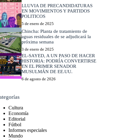
LLUVIA DE PRECANDIDATURAS
EN MOVIMIENTOS Y PARTIDOS
POLITICOS
5 de enero de 2025
Chincha: Planta de tratamiento de
aguas residuales de se adjudicará la
próxima semana
3 de enero de 2025
EL-SAYED, A UN PASO DE HACER
HISTORIA: PODRÍA CONVERTIRSE
EN EL PRIMER SENADOR
MUSULMÁN DE EE.UU.
6 de agosto de 2026
ategorías
Cultura
Economía
Editorial
Fútbol
Informes especiales
Mundo