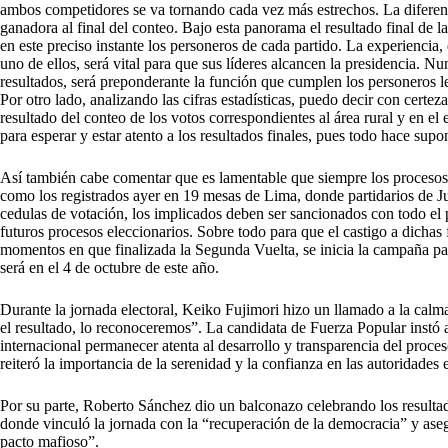
ambos competidores se va tornando cada vez más estrechos. La diferenc
ganadora al final del conteo. Bajo esta panorama el resultado final de l
en este preciso instante los personeros de cada partido. La experiencia, e
uno de ellos, será vital para que sus líderes alcancen la presidencia. N
resultados, será preponderante la función que cumplen los personeros l
Por otro lado, analizando las cifras estadísticas, puedo decir con certeza
resultado del conteo de los votos correspondientes al área rural y en el
para esperar y estar atento a los resultados finales, pues todo hace supon
Así también cabe comentar que es lamentable que siempre los procesos e
como los registrados ayer en 19 mesas de Lima, donde partidarios de Ju
cedulas de votación, los implicados deben ser sancionados con todo el p
futuros procesos eleccionarios. Sobre todo para que el castigo a dichas
momentos en que finalizada la Segunda Vuelta, se inicia la campaña par
será en el 4 de octubre de este año.
Durante la jornada electoral, Keiko Fujimori hizo un llamado a la calma
el resultado, lo reconoceremos”. La candidata de Fuerza Popular instó 
internacional permanecer atenta al desarrollo y transparencia del proce
reiteró la importancia de la serenidad y la confianza en las autoridades e
Por su parte, Roberto Sánchez dio un balconazo celebrando los resultad
donde vinculó la jornada con la “recuperación de la democracia” y ase
pacto mafioso”.