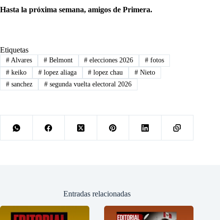
Hasta la próxima semana, amigos de Primera.
Etiquetas
#
Alvares
#
Belmont
#
elecciones 2026
#
fotos
#
keiko
#
lopez aliaga
#
lopez chau
#
Nieto
#
sanchez
#
segunda vuelta electoral 2026
Entradas relacionadas