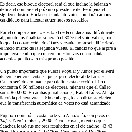
Es decir, ese bloque electoral será el que incline la balanza y
defina el nombre del próximo presidente del Perú para el
siguiente lustro. Hacia ese caudal de votos apuntarán ambos
candidatos para intentar atraer nuevos respaldos.
Por el comportamiento electoral de la ciudadanía, difícilmente
alguno de los finalistas superará el 30 % del voto válido, por
lo que la construcción de alianzas resulta imprescindible desde
el inicio mismo de la segunda vuelta. El candidato que aspire a
imponerse tendrá que concentrar esfuerzos en consolidar
acuerdos políticos lo más pronto posible.
Un punto importante que Fuerza Popular y Juntos por el Perú
deben tener en cuenta es que el peso electoral de Lima y
Callao será determinante para definir esta elección. Lima
concentra 8,66 millones de electores, mientras que el Callao
suma 860.000. En ambas jurisdicciones, Rafael López Aliaga
lideró la primera vuelta. Sin embargo, los analistas advierten
que la transferencia automática de votos no está garantizada.
Fujimori dominó la costa norte y la Amazonía, con picos de
34,13 % en Tumbes y 29,68 % en Ucayali, mientras que
Sánchez logró sus mejores resultados en el eje andino: 43,43
% en Huancavelica, 41,62 % en Cajamarca y 40,98 % en