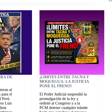
IRA DE
¡LÍMITES ENTRE TACNA Y
MOQUEGUA: LA JUSTICIA
PONE EL FRENO!
trean al
 para el
El Poder Judicial suspendió la
l Perú.
promulgación de la ley y
so Luis
ordenó al Congreso y a la
ista
PCM detener cualquier trámite