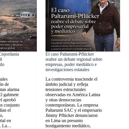
Cisjordania
El caso Paltarumi-Pflücker
il
reabre un debate regional sobre
ado
empresas, poder mediático e
investigaciones estatales
iales
La controversia trasciende el
ón de
ámbito judicial y refleja
atan alarma
tensiones estructurales
El gabinete
observadas en América Latina
el aprobó
y otras democracias
un conjunto
contemporáneas. La empresa
ían el
Paltarumi SAC y el empresario
o,
Jimmy Pflücker denunciaron
rial en
en Lima un presunto
a. La…
hostigamiento mediático,