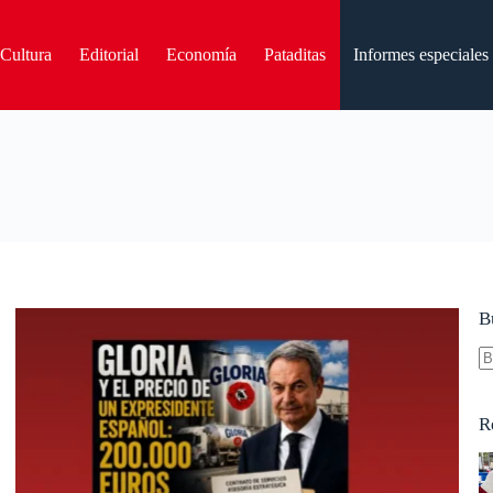
Cultura
Editorial
Economía
Pataditas
Informes especiales
B
S
re
R