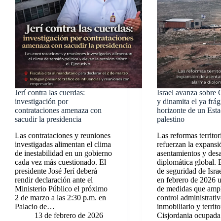
Jerí contra las cuerdas:
Israel avanza sobre 
investigación por
y dinamita el ya frág
contrataciones amenaza con
horizonte de un Est
sacudir la presidencia
palestino
Las contrataciones y reuniones
Las reformas territor
investigadas alimentan el clima
refuerzan la expansi
de inestabilidad en un gobierno
asentamientos y des
cada vez más cuestionado. El
diplomática global. 
presidente José Jerí deberá
de seguridad de Isra
rendir declaración ante el
en febrero de 2026 
Ministerio Público el próximo
de medidas que ampl
2 de marzo a las 2:30 p.m. en
control administrativ
Palacio de…
inmobiliario y territo
13 de febrero de 2026
Cisjordania ocupad